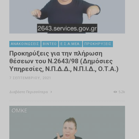
ΑΝΑΚΟΙΝΏΣΕΙΣ
ΒΊΝΤΕΟ
Ε.Σ.Α.ΜΕΑ.
ΠΡΟΚΗΡΎΞΕΙΣ
Προκηρύξεις για την πλήρωση
θέσεων του Ν.2643/98 (Δημόσιες
Υπηρεσίες, Ν.Π.Δ.Δ., Ν.Π.Ι.Δ., Ο.Τ.Α.)
7 ΣΕΠΤΕΜΒΡΊΟΥ, 2021
Διαβάστε Περισσότερα
5.2k