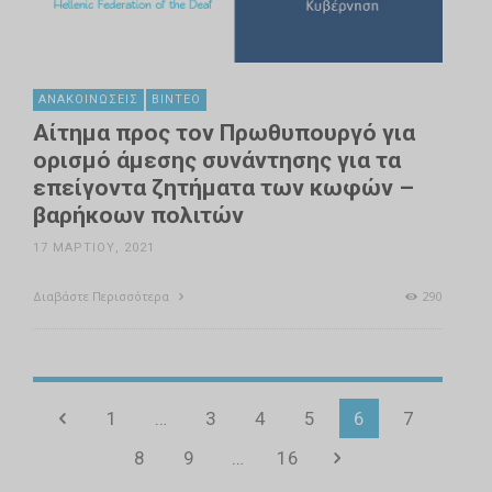
ΑΝΑΚΟΙΝΏΣΕΙΣ
ΒΊΝΤΕΟ
Αίτημα προς τον Πρωθυπουργό για
ορισμό άμεσης συνάντησης για τα
επείγοντα ζητήματα των κωφών –
βαρήκοων πολιτών
17 ΜΑΡΤΊΟΥ, 2021
Διαβάστε Περισσότερα
290
1
…
3
4
5
6
7
8
9
…
16