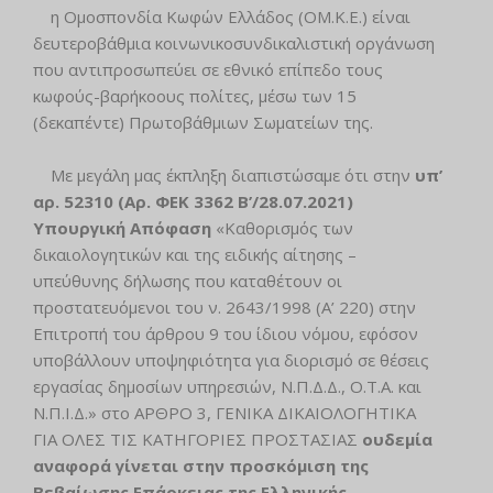
η Ομοσπονδία Κωφών Ελλάδος (ΟΜ.Κ.Ε.) είναι
δευτεροβάθμια κοινωνικοσυνδικαλιστική οργάνωση
που αντιπροσωπεύει σε εθνικό επίπεδο τους
κωφούς-βαρήκοους πολίτες, μέσω των 15
(δεκαπέντε) Πρωτοβάθμιων Σωματείων της.
Με μεγάλη μας έκπληξη διαπιστώσαμε ότι στην
υπ’
αρ. 52310 (Αρ. ΦΕΚ 3362 Β’/28.07.2021)
Υπουργική Απόφαση
«Καθορισμός των
δικαιολογητικών και της ειδικής αίτησης –
υπεύθυνης δήλωσης που καταθέτουν οι
προστατευόμενοι του ν. 2643/1998 (Α’ 220) στην
Επιτροπή του άρθρου 9 του ίδιου νόμου, εφόσον
υποβάλλουν υποψηφιότητα για διορισμό σε θέσεις
εργασίας δημοσίων υπηρεσιών, Ν.Π.Δ.Δ., Ο.Τ.Α. και
Ν.Π.Ι.Δ.» στο ΑΡΘΡΟ 3, ΓΕΝΙΚΑ ΔΙΚΑΙΟΛΟΓΗΤΙΚΑ
ΓΙΑ ΟΛΕΣ ΤΙΣ ΚΑΤΗΓΟΡΙΕΣ ΠΡΟΣΤΑΣΙΑΣ
ουδεμία
αναφορά γίνεται στην προσκόμιση της
Βεβαίωσης Επάρκειας της Ελληνικής