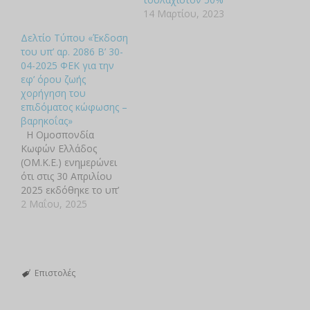
14 Μαρτίου, 2023
Δελτίο Τύπου «Έκδοση
του υπ’ αρ. 2086 Β’ 30-
04-2025 ΦΕΚ για την
εφ’ όρου ζωής
χορήγηση του
επιδόματος κώφωσης –
βαρηκοΐας»
Η Ομοσπονδία
Κωφών Ελλάδος
(ΟΜ.Κ.Ε.) ενημερώνει
ότι στις 30 Απριλίου
2025 εκδόθηκε το υπ’
αρ. 2086/Β’/2025 ΦΕΚ,
2 Μαΐου, 2025
το οποίο επισφραγίζει
την κατάργηση των
ηλικιακών περιορισμών
για τη χορήγηση του
επιδόματος κώφωσης –
Επιστολές
βαρηκοΐας και την εφ’
όρου ζωής παροχή του