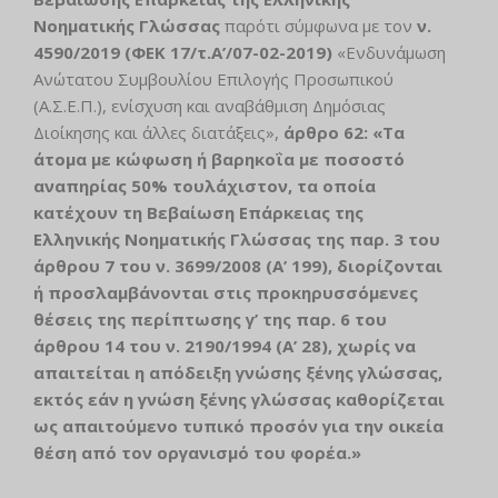
Νοηματικής Γλώσσας
παρότι σύμφωνα με τον
ν.
4590/2019 (ΦΕΚ 17/τ.Α’/07-02-2019)
«Ενδυνάμωση
Ανώτατου Συμβουλίου Επιλογής Προσωπικού
(Α.Σ.Ε.Π.), ενίσχυση και αναβάθμιση Δημόσιας
Διοίκησης και άλλες διατάξεις»,
άρθρο 62: «Τα
άτομα με κώφωση ή βαρηκοΐα με ποσοστό
αναπηρίας 50% τουλάχιστον, τα οποία
κατέχουν τη Βεβαίωση Επάρκειας της
Ελληνικής Νοηματικής Γλώσσας της παρ. 3 του
άρθρου 7 του ν. 3699/2008 (Α’ 199), διορίζονται
ή προσλαμβάνονται στις προκηρυσσόμενες
θέσεις της περίπτωσης γ’ της παρ. 6 του
άρθρου 14 του ν. 2190/1994 (Α’ 28), χωρίς να
απαιτείται η απόδειξη γνώσης ξένης γλώσσας,
εκτός εάν η γνώση ξένης γλώσσας καθορίζεται
ως απαιτούμενο τυπικό προσόν για την οικεία
θέση από τον οργανισμό του φορέα.»