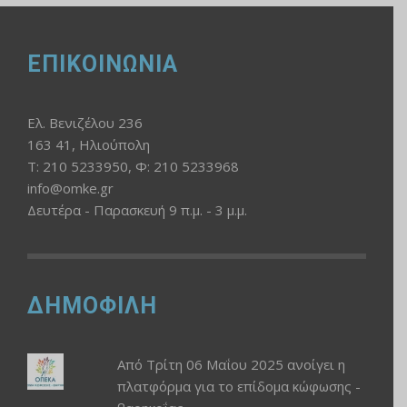
σε όλα τα κωφά και
βαρήκοα άτομα, με
ποσοστό…
ΕΠΙΚΟΙΝΩΝΙΑ
Ελ. Βενιζέλου 236
163 41, Ηλιούπολη
Τ: 210 5233950, Φ: 210 5233968
info@omke.gr
Δευτέρα - Παρασκευή 9 π.μ. - 3 μ.μ.
ΔΗΜΟΦΙΛΗ
Από Τρίτη 06 Μαΐου 2025 ανοίγει η
πλατφόρμα για το επίδομα κώφωσης -