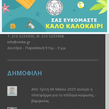
ΕΠΙΚΟΙΝΩΝΙΑ
Ελ. Βενιζέλου 236
163 41, Ηλιούπολη
Τ: 210 5233950, Φ: 210 5233968
info@omke.gr
Δευτέρα - Παρασκευή 9 π.μ. - 3 μ.μ.
ΔΗΜΟΦΙΛΗ
Από Τρίτη 06 Μαΐου 2025 ανοίγει η
πλατφόρμα για το επίδομα κώφωσης -
βαρηκοΐας