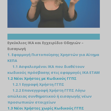
Εγκύκλιος ΙΚΑ και Εγχειρίδιο Οδηγιών –
Εισαγωγή
1. Εφαρμογή Πιστοποίησης Χρηστών για Αίτημα
ΚΕΠΑ
1.1 Ασφαλισμένοι ΙΚΑ που διαθέτουν
κωδικούς πρόσβασης στις εφαρμογές ΙΚΑ ΕΤΑΜ
1.2 Νέοι Χρήστες με Κωδικούς ΓΓΠΣ
1.2.1 Εγγραφή Χρήστη ΓΓΠΣ
1.2.2 Επανεγγραφή Χρήστη ΓΓΠΣ Λόγω
απώλειας συνθηματικού ή εισαγωγής νέων
προσωπικών στοιχείων
1.3 Νέοι Χρήστες χωρίς Κωδικούς ΓΓΠΣ