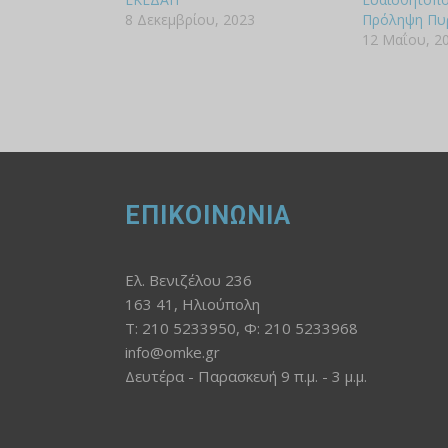
8 Δεκεμβρίου, 2023
Πρόληψη Πυ
12 Μαΐου, 2
ΕΠΙΚΟΙΝΩΝΙΑ
Ελ. Βενιζέλου 236
163 41, Ηλιούπολη
Τ: 210 5233950, Φ: 210 5233968
info@omke.gr
Δευτέρα - Παρασκευή 9 π.μ. - 3 μ.μ.