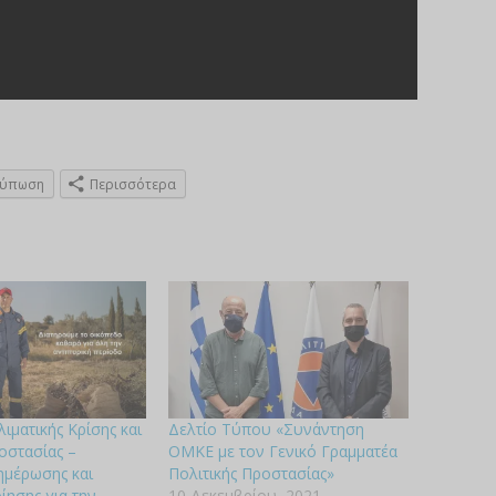
τύπωση
Περισσότερα
ιματικής Κρίσης και
Δελτίο Τύπου «Συνάντηση
οστασίας –
ΟΜΚΕ με τον Γενικό Γραμματέα
ημέρωσης και
Πολιτικής Προστασίας»
ίησης για την
10 Δεκεμβρίου, 2021