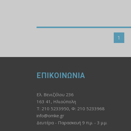
1
ΕΠΙΚΟΙΝΩΝΙΑ
Ελ. Βενιζέλου 236
163 41, Ηλιούπολη
Τ: 210 5233950, Φ: 210 5233968
info@omke.gr
Δευτέρα - Παρασκευή 9 π.μ. - 3 μ.μ.