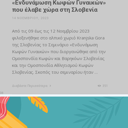
«Ενδυνάμωση Κωφών Γυναικών»
που έλαβε χώρα στη Σλοβενία
14 ΝΟΕΜΒΡΊΟΥ, 2023
Από τις 09 έως τις 12 Νοεμβρίου 2023
φιλοξενήθηκε στο αλπικό χωριό Kranjska Gora
της Σλοβενίας το Σεμινάριο «Ενδυνάμωση
Κωφών Γυναικών» που διοργανώθηκε από την
Ομοσπονδία Κωφών και Βαρηκόων Σλοβενίας
και την Ομοσπονδία Αθλητισμού Κωφών
Σλοβενίας. Σκοπός του σεμιναρίου ήταν …
Διαβάστε Περισσότερα
351
08