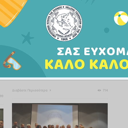
ΑΝΑΚΟΙΝΏΣΕΙΣ
ΒΊΝΤΕΟ
ΕΚΔΗΛΏΣΕΙΣ
ΦΩΤΟΓΡΑΦΊΕΣ
Δελτίο Τύπου – Πλήθος Κόσμου
στην Κοπή της Πίτας
8 ΦΕΒΡΟΥΑΡΊΟΥ, 2023
Διαβάστε Περισσότερα
714
99