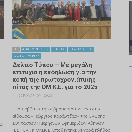
ΑΝΑΚΟΙΝΏΣΕΙΣ
ΒΊΝΤΕΟ
ΕΚΔΗΛΏΣΕΙΣ
ΦΩΤΟΓΡΑΦΊΕΣ
Δελτίο Τύπου – Με μεγάλη
επιτυχία η εκδήλωση για την
κοπή της πρωτοχρονιάτικης
πίτας της ΟΜ.Κ.Ε. για το 2025
4 ΦΕΒΡΟΥΑΡΊΟΥ, 2025
Το Σάββατο 1η Φεβρουαρίου 2025, στην
αίθουσα «Γεώργιος Καράντζας» της Ένωσης
Συντακτών Ημερήσιων Εφημερίδων Αθηνών
ας
(ΕΣΗΕΑ), η ΟΜ.Κ.Ε. υποδέχτηκε με χαρά πλήθος