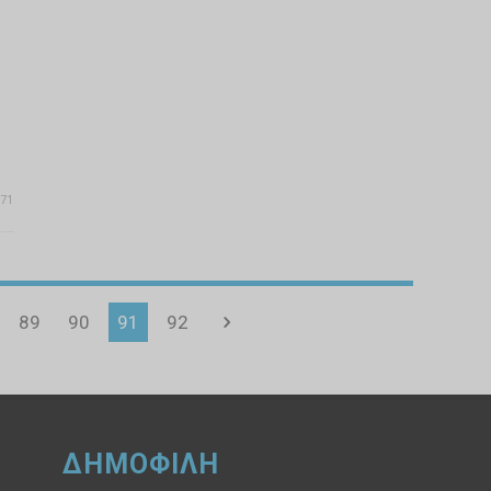
71
89
90
91
92
ΔΗΜΟΦΙΛΗ