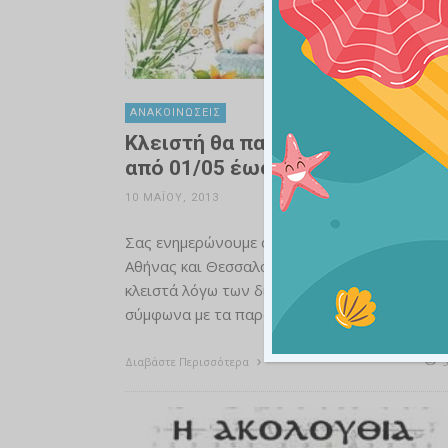
ΑΝΑΚΟΙΝΏΣΕΙΣ
Κλειστή θα παραμείνει η ΟΜ.Κ.Ε.
από 01/05 έως 07/05 λόγω Πάσχ
10 ΜΑΪ́ΟΥ, 2013
Σας ενημερώνουμε ότι τα γραφεία της ΟΜ.Κ.Ε
Αθήνας και Θεσσαλονίκης θα παραμείνουν
κλειστά λόγω των διακοπών του Πάσχα,
σύμφωνα με τα παρακάτω:
Διαβάστε Περισσότερα
5