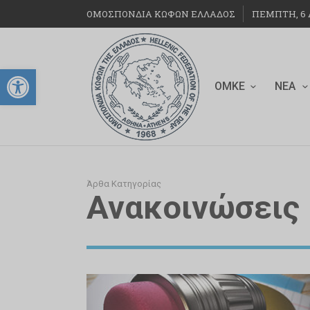
ΟΜΟΣΠΟΝΔΙΑ ΚΩΦΩΝ ΕΛΛΑΔΟΣ
ΠΈΜΠΤΗ, 6 Α
Ανοίξτε τη γραμμή εργαλείων
ΟΜΚΕ
ΝΈΑ
Άρθα Κατηγορίας
Ανακοινώσεις