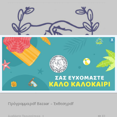
Χ
ΑΝΑΚΟΙΝΏΣΕΙΣ
ΕΚΔΗΛΏΣΕΙΣ
Πρόγραμμα Εβδομάδας Κωφών –
Ε.Κ.Ε.
29 ΣΕΠΤΕΜΒΡΊΟΥ, 2015
Πρόγραμμα.pdf Bazaar – Έκθεση.pdf
Διαβάστε Περισσότερα
83