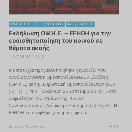
ΑΝΑΚΟΙΝΏΣΕΙΣ
ΕΚΔΗΛΏΣΕΙΣ
ΦΩΤΟΓΡΑΦΊΕΣ
Εκδήλωση OM.K.E. – EFHOH για την
ευαισθητοποίηση του κοινού σε
θέματα ακοής
1 ΟΚΤΩΒΡΊΟΥ, 2015
Με επιτυχία πραγματοποιήθηκε η ημερίδα, που
συνδιοργάνωσε η Ομοσπονδία Κωφών Ελλάδος
(ΟΜ.Κ.Ε.) με την Ευρωπαϊκή Ομοσπονδία Βαρηκόων
(EFHOH), την Παρασκευή 25 Σεπτεμβρίου 2015 στο
αμφιθέατρο του κτιρίου της Εθνικής
Συνομοσπονδίας Ατόμων με Αναπηρία (Ε.Σ.Α.μεΑ.). Η
EFHOH επισκέφθηκε για πρώτη φορά …
Διαβάστε Περισσότερα
175