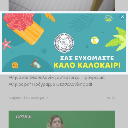
Χ
ΑΝΑΚΟΙΝΏΣΕΙΣ
ΑΝΑΚΟΙΝΏΣΕΙΣ ΕΠΆΡΚΕΙΑΣ
Πρόγραμμα Εξετάσεων Επάρκειας
Ε.Ν.Γ. Νοέμβριος 2015
4 ΝΟΕΜΒΡΊΟΥ, 2015
Συνημμένα θα βρείτε το πρόγραμμα εξέτασης
υποψηφίων Επάρκειας Ε.Ν.Γ. Νοεμβρίου 2015 για
Αθήνα και Θεσσαλονίκη αντίστοιχα. Πρόγραμμα
Αθήνας.pdf Πρόγραμμα Θεσσαλονίκης.pdf
Διαβάστε Περισσότερα
62