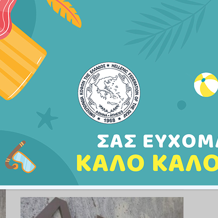
9 θέσεις για ΑμεΑ και συγγενείς
στην προκήρυξη 6Κ/2022
31 ΑΥΓΟΎΣΤΟΥ, 2022
Γνωστοποιείται ότι εκδόθηκε η με αριθμό
6Κ/2022 Προκήρυξη του Α.Σ.Ε.Π. (Φ.Ε.Κ.
57/11.08.2022/τ. Α.Σ.Ε.Π.) που αφορά στην
πλήρωση με σειρά προτεραιότητας εξήντα έξι
(66) θέσεων μονίμου προσωπικού και
προσωπικού με σχέση εργασίας Ιδιωτικού
Δικαίου Αορίστου Χρόνου Πανεπιστημιακής,
79
Τεχνολογικής και Δευτεροβάθμιας Εκπαίδευσης
…
Διαβάστε Περισσότερα
537