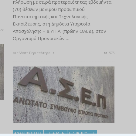
πλήρωση με σειρά προτεραιότητας εβδομήντα
(70) θέσεων μονίμου προσωπικού
Πανεπιστημιακής και Τεχνολογικής
Εκπαίδευσης, στη Δημόσια Υπηρεσία
2k
Απασχόλησης – Δ.ΥΠ.Α. (πρώην ΟΑΕΔ), στον
Οργανισμό Προνοιακών …
Διαβάστε Περισσότερα
575
ΑΝΑΚΟΙΝΏΣΕΙΣ
Ε.Σ.Α.ΜΕΑ.
ΠΡΟΚΗΡΎΞΕΙΣ