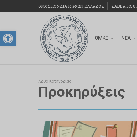
ΟΜΟΣΠΟΝΔΙΑ ΚΩΦΩΝ ΕΛΛΑΔΟΣ
ΣΆΒΒΑΤΟ, 8 
Ανοίξτε τη γραμμή εργαλείων
ΟΜΚΕ
ΝΈΑ
Άρθα Κατηγορίας
Προκηρύξεις