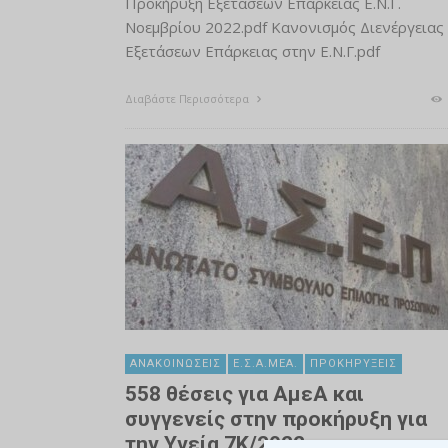
Προκήρυξη Εξετάσεων Επάρκειας Ε.Ν.Γ.
Νοεμβρίου 2022.pdf Κανονισμός Διενέργειας
Εξετάσεων Επάρκειας στην Ε.Ν.Γ.pdf
Διαβάστε Περισσότερα
ΑΝΑΚΟΙΝΏΣΕΙΣ
Ε.Σ.Α.ΜΕΑ.
ΠΡΟΚΗΡΎΞΕΙΣ
558 θέσεις για ΑμεΑ και
συγγενείς στην προκήρυξη για
την Υγεία 7Κ/2022