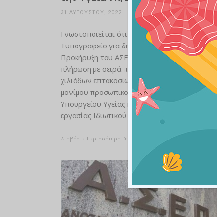
31 ΑΥΓΟΎΣΤΟΥ, 2022
Γνωστοποιείται ότι απεστάλη στο Εθνικό
Τυπογραφείο για δημοσίευση η 7K/2022
Προκήρυξη του ΑΣΕΠ, που αφορά στην
πλήρωση με σειρά προτεραιότητας τριών
χιλιάδων επτακοσίων είκοσι (3.720) θέσεων
μονίμου προσωπικού σε φορείς του
Υπουργείου Υγείας και προσωπικού με σχέση
εργασίας Ιδιωτικού Δικαίου …
Διαβάστε Περισσότερα
6