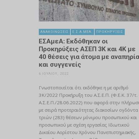
ΑΝΑΚΟΙΝΏΣΕΙΣ
Ε.Σ.Α.ΜΕΑ.
ΠΡΟΚΗΡΎΞΕΙΣ
ΕΣΑμεΑ: Εκδόθηκαν οι
Προκηρύξεις ΑΣΕΠ 3Κ και 4Κ με
40 θέσεις για άτομα με αναπηρί
και συγγενείς
6 ΙΟΥΛΊΟΥ, 2022
Γνωστοποιείται ότι εκδόθηκε η με αριθμό
3Κ/2022 Προκήρυξη του Α.Σ.Ε.Π. (Φ.Ε.Κ. 37/τ.
Α.Σ.Ε.Π./28.06.2022) που αφορά στην πλήρωσ
με σειρά προτεραιότητας διακοσίων ογδόντα
τριών (283) θέσεων μόνιμου προσωπικού και
προσωπικού με σχέση εργασίας Ιδιωτικού
Δικαίου Αορίστου Χρόνου Πανεπιστημιακής,