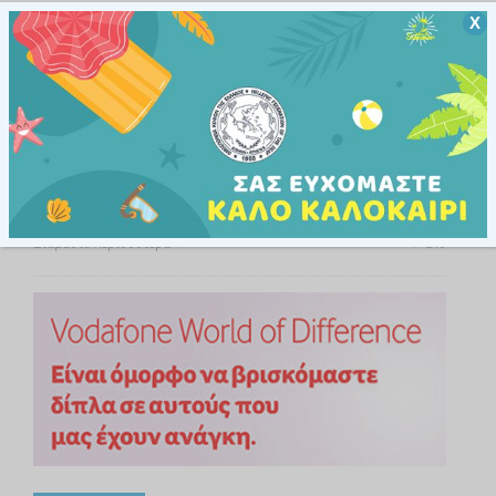
Χ
Σας ενημερώνουμε ότι το ΙΕΚ Ειδικής Αγωγής Αγίας
Παρασκευής θα δέχεται εγγραφές στις ειδικότητες
Πληροφορικής και Φυσικοθεραπείας έως και τη
Δευτέρα 20/10/2014. Η κατάθεση των αιτήσεων
γίνεται μόνον στο ΙΕΚ Μεταμόρφωσης (δ/νση:
Κορίνθου και Χείρωνος (δίπλα από τον
Προαστιακό), τηλέφωνο: …
Διαβάστε Περισσότερα
210