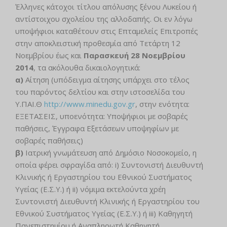
Έλληνες κάτοχοι τίτλου απόλυσης ξένου Λυκείου ή
αντίστοιχου σχολείου της αλλοδαπής. Οι εν λόγω
υποψήφιοι καταθέτουν στις Επταμελείς Επιτροπές
στην αποκλειστική προθεσμία από Τετάρτη 12
Νοεμβρίου έως και
Παρασκευή 28 Νοεμβρίου
2014
, τα ακόλουθα δικαιολογητικά:
α)
Αίτηση (υπόδειγμα αίτησης υπάρχει στο τέλος
του παρόντος δελτίου και στην ιστοσελίδα του
Υ.ΠΑΙ.Θ
http://www.minedu.gov.gr
, στην ενότητα:
ΕΞΕΤΑΣΕΙΣ, υποενότητα: Υποψήφιοι με σοβαρές
παθήσεις, Έγγραφα Εξετάσεων υποψηφίων με
σοβαρές παθήσεις)
β)
Ιατρική γνωμάτευση από Δημόσιο Νοσοκομείο, η
οποία φέρει σφραγίδα από: i) Συντονιστή Διευθυντή
Κλινικής ή Εργαστηρίου του Εθνικού Συστήματος
Υγείας (Ε.Σ.Υ.) ή ii) νόμιμα εκτελούντα χρέη
Συντονιστή Διευθυντή Κλινικής ή Εργαστηρίου του
Εθνικού Συστήματος Υγείας (Ε.Σ.Υ.) ή iii) Καθηγητή
Πανεπιστημίου ή Αναπληρωτή Καθηγητή