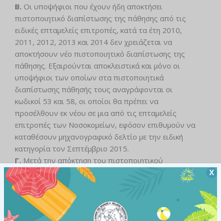
Β.
Οι υποψήφιοι που έχουν ήδη αποκτήσει
πιστοποιητικό διαπίστωσης της πάθησης από τις
ειδικές επταμελείς επιτροπές, κατά τα έτη 2010,
2011, 2012, 2013 και 2014 δεν χρειάζεται να
αποκτήσουν νέο πιστοποιητικό διαπίστωσης της
πάθησης. Εξαιρούνται αποκλειστικά και μόνο οι
υποψήφιοι των οποίων στα πιστοποιητικά
διαπίστωσης πάθησής τους αναγράφονται οι
κωδικοί 53 και 58, οι οποίοι θα πρέπει να
προσέλθουν εκ νέου σε μια από τις επταμελείς
επιτροπές των Νοσοκομείων, εφόσον επιθυμούν να
καταθέσουν μηχανογραφικό δελτίο με την ειδική
κατηγορία τον Σεπτέμβριο 2015.
Γ.
Μετά την απόκτηση του πιστοποιητικού
διαπίστωσης της πάθησης, οι υποψήφιοι θα κληθούν
Χ
να υποβάλουν αίτηση-μηχανογραφικό δελτίο
προτιμήσεων προκειμένου να συμμετάσχουν στην
επιλογή εισαγωγής σε Σχολές ή Τμήματα της
Τριτοβάθμιας Εκπαίδευσης με την ειδική κατηγορία