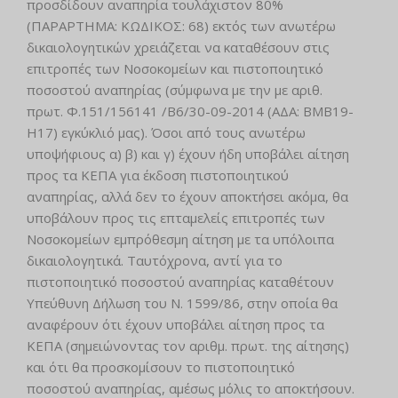
προσδίδουν αναπηρία τουλάχιστον 80%
(ΠΑΡΑΡΤΗΜΑ: ΚΩΔΙΚΟΣ: 68) εκτός των ανωτέρω
δικαιολογητικών χρειάζεται να καταθέσουν στις
επιτροπές των Νοσοκομείων και πιστοποιητικό
ποσοστού αναπηρίας (σύμφωνα με την με αριθ.
πρωτ. Φ.151/156141 /Β6/30-09-2014 (ΑΔΑ: ΒΜΒ19-
Η17) εγκύκλιό μας). Όσοι από τους ανωτέρω
υποψήφιους α) β) και γ) έχουν ήδη υποβάλει αίτηση
προς τα ΚΕΠΑ για έκδοση πιστοποιητικού
αναπηρίας, αλλά δεν το έχουν αποκτήσει ακόμα, θα
υποβάλουν προς τις επταμελείς επιτροπές των
Νοσοκομείων εμπρόθεσμη αίτηση με τα υπόλοιπα
δικαιολογητικά. Ταυτόχρονα, αντί για το
πιστοποιητικό ποσοστού αναπηρίας καταθέτουν
Υπεύθυνη Δήλωση του Ν. 1599/86, στην οποία θα
αναφέρουν ότι έχουν υποβάλει αίτηση προς τα
ΚΕΠΑ (σημειώνοντας τον αριθμ. πρωτ. της αίτησης)
και ότι θα προσκομίσουν το πιστοποιητικό
ποσοστού αναπηρίας, αμέσως μόλις το αποκτήσουν.