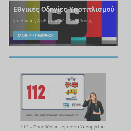
Εθνικές Οδηγίες Υποτιτλισμού
για Λόγους Αισθητηριακής Πρόσβασης
ΕΛΛΗΝΙΚΗ ΤΗΛΕΟΡΑΣΗ
112 – Προσβάσιμη καμπάνια Υπουργείου