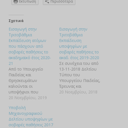
Εκτύπωση
Περισσότερα
Σχετικά
Εισαγωγή στην
Εισαγωγή στην
Τριτοβάθμια
Τριτοβάθμια
Εκπαίδευση ατόμων
Εκπαίδευση
που πάσχουν από
υποψηφίων με
σοβαρές παθήσεις το
σοβαρές παθήσεις το
ακαδημαϊκό έτος 2020-
ακαδ. έτος 2019-2020
21
Σε συνέχεια του από
Από το Υπουργείο
13-11-2018 Δελτίου
Παιδείας και
Τύπου του
Θρησκευμάτων
Υπουργείου Παιδείας,
καλούνται οι
Έρευνας και
υποψήφιοι που
Θρησκευμάτων
20 Νοεμβρίου, 2018
πάσχουν από σοβαρές
20 Νοεμβρίου, 2019
αναφορικά με τον
παθήσεις και
ισχύοντα Πίνακα
Υποβολή
επιθυμούν να
Παθήσεων για την
Μηχανογραφικού
εισαχθούν σε Σχολές ή
εισαγωγή υποψηφίων
Δελτίου υποψηφίων με
Τμήματα της
με σοβαρές παθήσεις
σοβαρές παθήσεις 2017
Τριτοβάθμιας
στην τριτοβάθμια