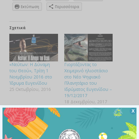
Εκτύπωση
Περισσότερα
Σχετικά
«Νεύτων: Η Δύναμη
Γιορτάζοντας το
του Θεού», Τρίτη 1
Χειμερινό ηλιοστάσιο
Νοεμβρίου 2016 στο
στο Νέο Ψηφιακό
Ίδρυμα Ευγενίδου
Πλανητάριο του
25 Οκτωβρίου, 2016
Ιδρύματος Ευγενίδου –
19/12/2017
18 Δεκεμβρίου, 2017
Χ