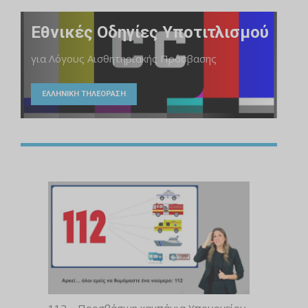
Εθνικές Οδηγίες Υποτιτλισμού
για Λόγους Αισθητηριακής Πρόσβασης
ΕΛΛΗΝΙΚΗ ΤΗΛΕΟΡΑΣΗ
112 – Προσβάσιμη καμπάνια Υπουργείου