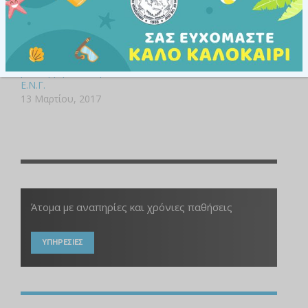
Ταξιδευτές του
Ηλιακού Συστήματος:
Αστεροειδείς και
Κομήτες, 21/03/2017
στο Ίδρυμα Ευγενίδου
με Διερμηνεία στην
Ε.Ν.Γ.
13 Μαρτίου, 2017
Άτομα με αναπηρίες και χρόνιες παθήσεις
ΥΠΗΡΕΣΙΕΣ