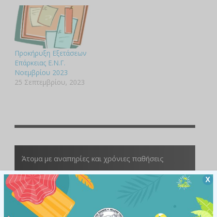
Προκήρυξη Εξετάσεων
Επάρκειας Ε.Ν.Γ.
Νοεμβρίου 2023
25 Σεπτεμβρίου, 2023
Άτομα με αναπηρίες και χρόνιες παθήσεις
Χ
ΥΠΗΡΕΣΙΕΣ