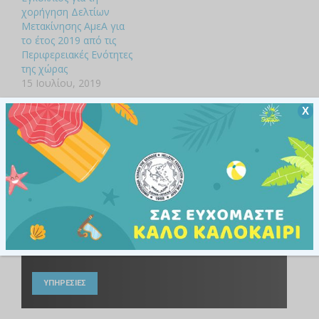
χορήγηση Δελτίων
Μετακίνησης ΑμεΑ για
το έτος 2019 από τις
Περιφερειακές Ενότητες
της χώρας
15 Ιουλίου, 2019
Χ
Έκπτωση ΑμεΑ
ΚΤΕΛ
Άτομα με αναπηρίες και χρόνιες παθήσεις
ΥΠΗΡΕΣΙΕΣ