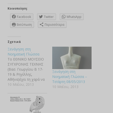
Κοινοποίηση:
Facebook
Twitter
WhatsApp
Εκτύπωση
Περισσότερα
Σχετικά
Ξενάγηση στη
Νοηματική Γλώσσα
Το ΕΘΝΙΚΟ ΜΟΥΣΕΙΟ
ΣΥΓΧΡΟΝΗΣ ΤΕΧΝΗΣ
(Βασ. Γεωργίου Β 17-
Ξενάγηση στη
19 & Ρηγίλλης,
Νοηματική Γλώσσα –
Αθήνα)έχει τη χαρά να
Τετάρτη 08/05/2013
σας προσκαλέσει στην
10 Μαΐου, 2013
10 Μαΐου, 2013
ξενάγηση στην
Αναδρομική Έκθεση
του Δημήτρη
Αληθεινού, με
διερμηνεία στην