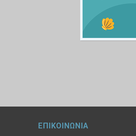
ΕΠΙΚΟΙΝΩΝΙΑ