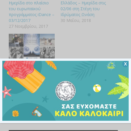
Ημερίδα στο πλαίσιο
Ελλάδος – Ημερίδα στις
του ευρωπαϊκού
02/06 στη Στέγη του
προγράμματος iDance –
Ιδρύματος Ωνάση
03/12/2017
30 Μαΐου, 2018
27 Νοεμβρίου, 2017
23ο Διεθνές Φεστιβάλ
Χ
Κινηματογράφου της
Αθήνας – Νύχτες
Πρεμιέρας, Αφιέρωμα
Σινεμά και Αναπηρία
20 Σεπτεμβρίου, 2017