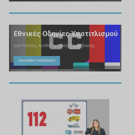
Εθνικές Οδηγίες Υποτιτλισμού
για Λόγους Αισθητηριακής Πρόσβασης
ΕΛΛΗΝΙΚΗ ΤΗΛΕΟΡΑΣΗ