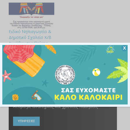
Ειδικό Νηπιαγωγείο &
Δημοτικό Σχολείο Κ/Β
Λυκόβρυσης-Πεύκης –
Χ
Καλοκαιρινή γιορτή
στις 13/06
29 Μαΐου, 2018
Άτομα με αναπηρίες και χρόνιες παθήσεις
ΥΠΗΡΕΣΙΕΣ