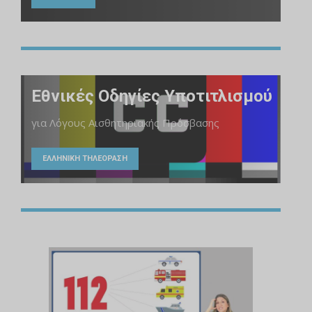
Εθνικές Οδηγίες Υποτιτλισμού
για Λόγους Αισθητηριακής Πρόσβασης
ΕΛΛΗΝΙΚΗ ΤΗΛΕΟΡΑΣΗ