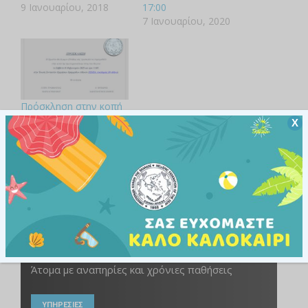
9 Ιανουαρίου, 2018
17:00
7 Ιανουαρίου, 2020
Πρόσκληση στην κοπή
της πρωτοχρονιάτικης
Χ
πίτας της ΟΜ.Κ.Ε.
01/02/2025
22 Ιανουαρίου, 2025
Άτομα με αναπηρίες και χρόνιες παθήσεις
ΥΠΗΡΕΣΙΕΣ