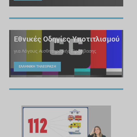
Εθνικές Οδηγίες Υποτιτλισμού
για Λόγους Αισθητηριακής Πρόσβασης
ΕΛΛΗΝΙΚΗ ΤΗΛΕΟΡΑΣΗ