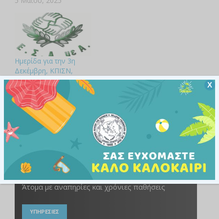
5 Μαΐου, 2025
Ημερίδα για την 3η
Δεκέμβρη, ΚΠΙΣΝ,
Δευτέρα 4 Δεκεμβρίου,
Χ
«Εθνική Στρατηγική
2024-2030»
30 Νοεμβρίου, 2023
Άτομα με αναπηρίες και χρόνιες παθήσεις
ΥΠΗΡΕΣΙΕΣ