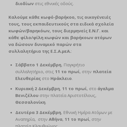
διοδίων
στις εθνικές οδούς.
Καλούμε κάθε κωφό-βαρήκοο, τις οικογένειές
τους, τους εκπαιδευτικούς στα ειδικά σχολεία
κωφών/βαρηκόων, τους διερμηνείς Ε.Ν.Γ. και
κάθε φίλο/φίλη κωφών και βαρήκοων ατόμων
να δώσουν δυναμικό παρών στα
συλλαλητήρια της Ε.Σ.Α.μεΑ.
:
Σάββατο 1 Δεκέμβρη
, Παγκρήτιο
συλλαλητήριο, στις
11 το πρωί
, στην
πλατεία
Ελευθερίας
στο
Ηράκλειο
.
Κυριακή 2 Δεκέμβρη
,
11 το πρωί
, στο
άγαλμα
Βενιζέλου
στην πλατεία Αριστοτέλους,
Θεσσαλονίκη
.
Δευτέρα 3 Δεκέμβρη
, Εθνική Ημέρα Ατόμων με
Αναπηρία, στην
Αθήνα
,
11 το πρωί
, στην
πλατεία Κλαυθμώνος.