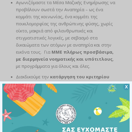
Αγωνιζόμαστε τα Μέσα Μαζικής Ενημέρωσης να
προβάλουν σωστά την Αναπηρία – ως ένα
κομμάτι της κοινωνίας, ένα κομμάτι της
ποικιλομορφίας της ανθρώπινης φύσης, χωρίς
οίκτο, μακριά από φιλανθρωπικές και
στιγματιστικές λογικές, με σεβασμό στα
δικαιώματα των ατόμων με αναπηρία και στην
εικόνα τους. Για
ΜΜΕ πλήρως προσβάσιμα,
με διερμηνεία νοηματικής και υπότιτλους
,
με προγράμματα για όλους και όλες.
Διεκδικούμε την
κατάργηση του κριτηρίου
ξένης γλώσσας από τις προκηρύξεις
Χ
πρόσληψης στον δημόσιο τομέα για τα
κωφά-βαρήκοα άτομα
.
Διεκδικούμε την
πλήρη κάλυψη κόστους
αγοράς ακουστικών βαρηκοΐας, τεχνικών
βοηθημάτων, θεραπευτικών συσκευών και
αναλώσιμων υλικών
, καθώς και