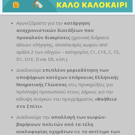
αντικατάσταση των ακουστικών βαρηκοΐας
κάθε δύο (2) χρόνια
.
Αγωνιζόμαστε για την
κατάργηση
αναχρονιστικών διατάξεων που
προκαλούν διακρίσεις
(χρονική διάρκεια
αδειών οδήγησης, αποκλεισμός κωφών από
ομάδα 2 των οδηγών – κατηγορίες C1, C1E, C, CE,
D1, D1E, D και DE, κ.λπ.).
Διεκδικούμε
επιπλέον μοριοδότηση των
υποψήφιων κατόχων επάρκειας Ελληνικής
Νοηματικής Γλώσσας
στις προκηρύξεις για
πρόσληψη προσωπικού στους Δήμους για την
κάλυψη αναγκών του προγράμματος
«Βοήθεια
στο Σπίτι»
.
Διεκδικούμε την
απαλλαγή των κωφών-
βαρήκοων πολιτών από τα τέλη
κυκλοφορίας οχημάτων
και
το αντίτιμο των