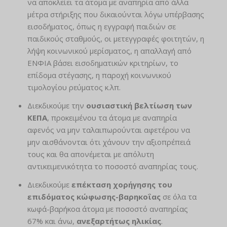
να αποκλείει τα άτομα με αναπηρία από άλλα
μέτρα στήριξης που δικαιούνται λόγω υπέρβασης
εισοδήματος, όπως η εγγραφή παιδιών σε
παιδικούς σταθμούς, οι μετεγγραφές φοιτητών, η
λήψη κοινωνικού μερίσματος, η απαλλαγή από
ΕΝΦΙΑ βάσει εισοδηματικών κριτηρίων, το
επίδομα στέγασης, η παροχή κοινωνικού
τιμολογίου ρεύματος κ.λπ.
Διεκδικούμε την
ουσιαστική βελτίωση των
ΚΕΠΑ
, προκειμένου τα άτομα με αναπηρία
αφενός να μην ταλαιπωρούνται αφετέρου να
μην αισθάνονται ότι χάνουν την αξιοπρέπειά
τους και θα απονέμεται με απόλυτη
αντικειμενικότητα το ποσοστό αναπηρίας τους.
Διεκδικούμε
επέκταση χορήγησης του
επιδόματος κώφωσης-βαρηκοΐας
σε όλα τα
κωφά-βαρήκοα άτομα με ποσοστό αναπηρίας
67% και άνω,
ανεξαρτήτως ηλικίας
.