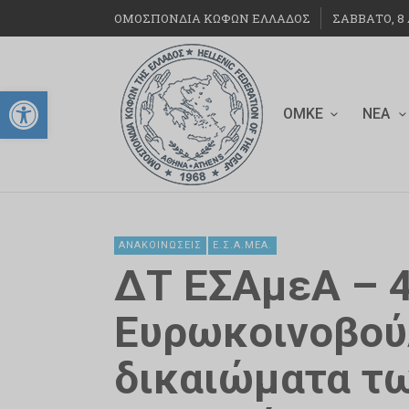
ΟΜΟΣΠΟΝΔΙΑ ΚΩΦΩΝ ΕΛΛΑΔΟΣ
ΣΆΒΒΑΤΟ, 8 
Ανοίξτε τη γραμμή εργαλείων
ΟΜΚΕ
ΝΈΑ
ΑΝΑΚΟΙΝΏΣΕΙΣ
Ε.Σ.Α.ΜΕΑ.
ΔΤ ΕΣΑμεΑ – 
Ευρωκοινοβού
δικαιώματα τ