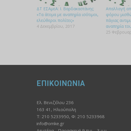
ΔΤ ΕΣΑμεΑ: Ι. Βαρδακαστάνης:
Απαλλαγή απ
«Τα άτομα με αναπηρία ισότιμοι,
φόρου μισθ
ελεύθεροι πολίτες»
πάγιας αντιμ
4 Δεκεμβρίου, 2017
αναπηρία το
25 Φεβρουαρ
ΕΠΙΚΟΙΝΩΝΙΑ
Ελ. Βενιζέλου 236
163 41, Ηλιούπολη
Τ: 210 5233950, Φ: 210 5233968
info@omke.gr
Δευτέρα - Παρασκευή 9 π.μ. - 3 μ.μ.