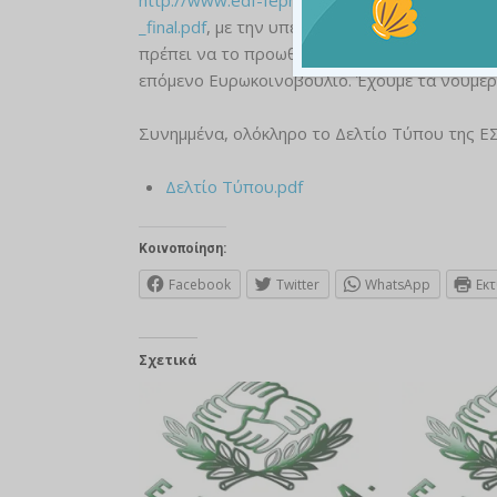
_final.pdf
, με την υπερψήφιση του οποίου ο κ
πρέπει να το προωθήσουμε, τώρα πρέπει να 
επόμενο Ευρωκοινοβούλιο. Έχουμε τα νούμερ
Συνημμένα, ολόκληρο το Δελτίο Τύπου της ΕΣ
Δελτίο Τύπου.pdf
Κοινοποίηση:
Facebook
Twitter
WhatsApp
Εκ
Σχετικά