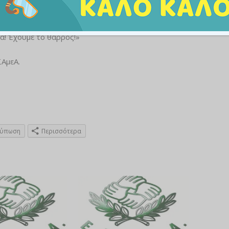
. Βαρδακαστάνης δήλωσε σε πανηγυρικό τόνο: «Τώρα
στείλουμε περισσότερα άτομα με αναπηρία στο
α! Έχουμε το θάρρος!»
ΑμεΑ.
τύπωση
Περισσότερα