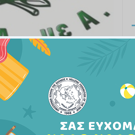
η, πάνω από 600 άτομα με αναπηρία από όλες τις
βρίου στις Βρυξέλλες, και σχημάτισαν το 4ο
αγιάνι και ο πρόεδρος της ΕΣΑμεΑ και του EDF
της συνεδρίασης του Ευρωκοινοβουλίου με κεντρικό
 εκλέγεσθαι, που για πολλά άτομα με αναπηρία είναι
ίκηση. Ομόφωνα υπερψηφίστηκε το Μανιφέστο για τις
edf_manifesto_on_the_european_elections_2019_-