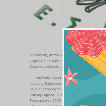
Με ένταση, με παλμό, με διεκδικητική διάθεσ
χώρες τις ΕΕ συγκεντρώθηκαν σήμερα 6 Δεκεμ
Ευρωκοινοβούλιο των ατόμων με αναπηρία.
Ο πρόεδρος του Ευρωκοινοβουλίου Αντόνιο Τ
Ιωάννης Βαρδακαστάνης κήρυξαν την έναρξη 
θέμα συζήτησης το δικαίωμα του εκλέγειν και
απαγορευμένο και αποτελεί αίτημα και διεκδ
Ευρωεκλογές 2019
http://www.edf-feph.org/sites/default/files/