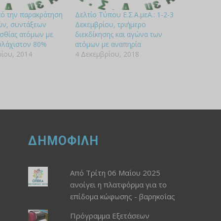
ό την παρακράτηση
Δελτίο Τύπου Ε.Σ.Α.μεΑ.: 1-2-3
ών, συντάξεων
Δεκεμβρίου, τριήμερο
ισθίας ατόμων με
διεκδίκησης και αγώνα των
υλάχιστον 80%
ατόμων με αναπηρία
ίου, 2014
4 Δεκεμβρίου, 2018
ΔΗΜΟΦΙΛΗ
Από Τρίτη 06 Μαΐου 2025
ανοίγει η πλατφόρμα για το
επίδομα κώφωσης - βαρηκοΐας
Πρόγραμμα Εξετάσεων