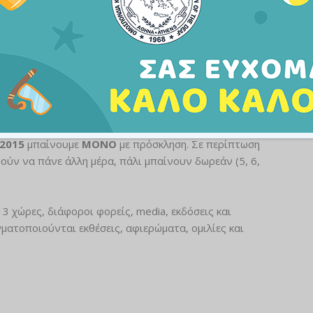
υνίου
και θα διαρκέσει από την Παρασκευή 5 Ιουνίου
 ημέρα των εγκαινίων της Art-Athina σε κωφούς/
στού Π. Φαλήρου TaeKwonDo την
Πέμπτη 4 Ιουνίου
ων.
 2015
μπαίνουμε
ΜΟΝΟ
με πρόσκληση. Σε περίπτωση
ύν να πάνε άλλη μέρα, πάλι μπαίνουν δωρεάν (5, 6,
3 χώρες, διάφοροι φορείς, media, εκδόσεις και
ματοποιούνται εκθέσεις, αφιερώματα, ομιλίες και