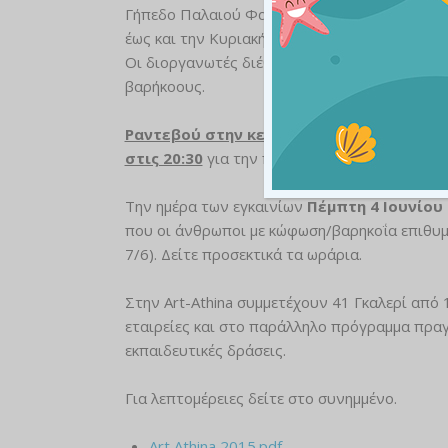
Γήπεδο Παλαιού Φαλήρου) την
Πέμπτη 4 Ιο
έως και την Κυριακή 7 Ιουνίου.
Οι διοργανωτές διέθεσαν προσκλήσεις για την
βαρήκοους.
Ραντεβού στην κεντρική είσοδο
του κλει
στις 20:30
για την παραλαβή των προσκλήσε
Την ημέρα των εγκαινίων
Πέμπτη 4 Ιουνίου
που οι άνθρωποι με κώφωση/βαρηκοΐα επιθυμο
7/6). Δείτε προσεκτικά τα ωράρια.
Στην Art-Athina συμμετέχουν 41 Γκαλερί από 1
εταιρείες και στο παράλληλο πρόγραμμα πραγ
εκπαιδευτικές δράσεις.
Για λεπτομέρειες δείτε στο συνημμένο.
Art Athina 2015.pdf