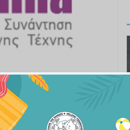
 Τέχνης, γιορτάζει φέτος την 20η διοργάνωσή της.
α θα ανοίξει τις πύλες του στο TaeKwonDo (Κλειστό