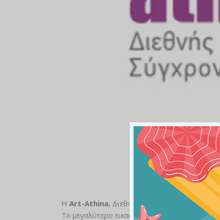
Η
Art-Athina
, Διεθνής Συνάντηση Σύγχρονης
Το μεγαλύτερο εικαστικό γεγονός στην Ελλάδ