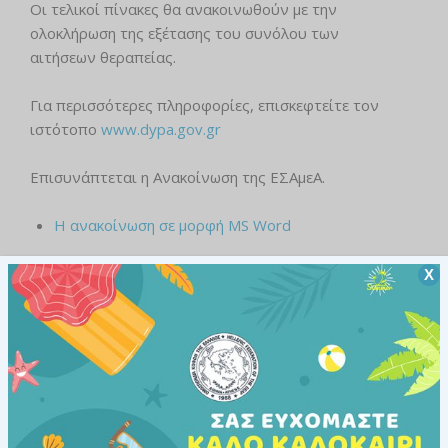
Οι τελικοί πίνακες θα ανακοινωθούν με την
ολοκλήρωση της εξέτασης του συνόλου των
αιτήσεων θεραπείας.
Για περισσότερες πληροφορίες, επισκεφτείτε τον
ιστότοπο
www.dypa.gov.gr
Επισυνάπτεται η Ανακοίνωση της ΕΣΑμεΑ.
Η ανακοίνωση σε μορφή MS Word
Χ
Κοινοποίηση:
Facebook
Twitter
WhatsApp
Εκτύπωση
Περισσότερα
Σχετικά