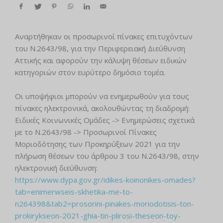
Αναρτήθηκαν οι προσωρινοί πίνακες επιτυχόντων
του Ν.2643/98, για την Περιφερειακή Διεύθυνση
Αττικής και αφορούν την κάλυψη θέσεων ειδικών
κατηγοριών στον ευρύτερο δημόσιο τομέα.
Οι υποψήφιοι μπορούν να ενημερωθούν για τους
πίνακες ηλεκτρονικά, ακολουθώντας τη διαδρομή:
Ειδικές Κοινωνικές Ομάδες -> Ενημερώσεις σχετικά
με το Ν.2643/98 -> Προσωρινοί Πίνακες
Μοριοδότησης των Προκηρύξεων 2021 για την
πλήρωση θέσεων του άρθρου 3 του Ν.2643/98, στην
ηλεκτρονική διεύθυνση:
https://www.dypa.gov.gr/idikes-koinonikes-omades?
tab=enimerwseis-skhetika-me-to-
n264398&tab2=prosorini-pinakes-moriodotisis-ton-
prokirykseon-2021-ghia-tin-plirosi-theseon-toy-