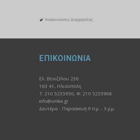
Ανακοινώσεις Διερμηνείας
ΕΠΙΚΟΙΝΩΝΙΑ
Ελ. Βενιζέλου 236
163 41, Ηλιούπολη
Τ: 210 5233950, Φ: 210 5233968
info@omke.gr
Δευτέρα - Παρασκευή 9 π.μ. - 3 μ.μ.