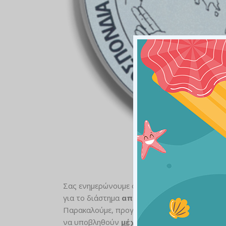
Σας ενημερώνουμε ότι το Πρόγραμμα Διερμηνε
για τo διάστημα
από Δευτέρα 06/08/2018 έ
Παρακαλούμε, προγραμματισμένα αιτήματα δ
να υποβληθούν
μέχρι και την Πέμπτη 02/0