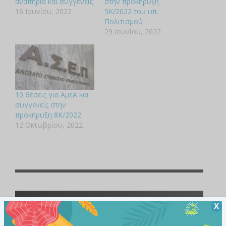
αναπηρία και συγγενείς
στην προκήρυξη
16 Ιουνίου, 2022
5Κ/2022 του υπ.
Πολιτισμού
29 Ιουνίου, 2022
10 θέσεις για ΑμεΑ και
συγγενείς στην
προκήρυξη 8Κ/2022
12 Οκτωβρίου, 2022
Άτομα με αναπηρίες και χρόνιες παθήσεις
Χ