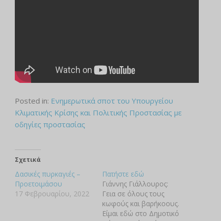
Posted in:
Ενημερωτικά σποτ του Υπουργείου
Κλιματικής Κρίσης και Πολιτικής Προστασίας με
οδηγίες προστασίας
Σχετικά
Δασικές πυρκαγιές –
Πατήστε εδώ
Προετοιμάσου
Γιάννης Γιάλλουρος:
17 Φεβρουαρίου, 2022
Γεια σε όλους τους
κωφούς και βαρήκοους.
Είμαι εδώ στο Δημοτικό