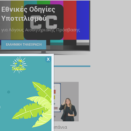
Εθνικές Οδηγίες
Υποτιτλισμού
για Λόγους Αισθητηριακής Πρόσβασης
ΕΛΛΗΝΙΚΗ ΤΗΛΕΟΡΑΣΗ
Χ
112 – Προσβάσιμη καμπάνια