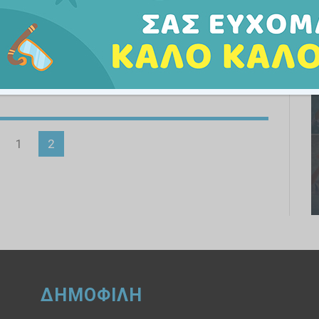
97
1
2
ΔΗΜΟΦΙΛΗ