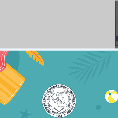
ές
α
το