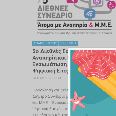
ΑΝΑΚΟΙΝΏΣΕΙΣ
ΣΥΝΈΔΡΙΑ
5ο Διεθνές Συνέδριο “Άτομα με
Αναπηρία και ΜΜΕ –
Ενσωμάτωση και Κρίση στην
Ψηφιακή Εποχή”
10 ΜΑΡΤΊΟΥ, 2014
Πρόσκληση και Δελτίο Τύπου για το 5ο Διεθν
Διήμερο Συνέδριο με θέμα «Άτομα με Αναπηρί
και ΜΜΕ – Ενσωμάτωση και Κρίση στην
Ψηφιακή Εποχή», που θα πραγματοποιηθεί σ
Συνεδριακό Κέντρο της Γενικής Γραμματείας